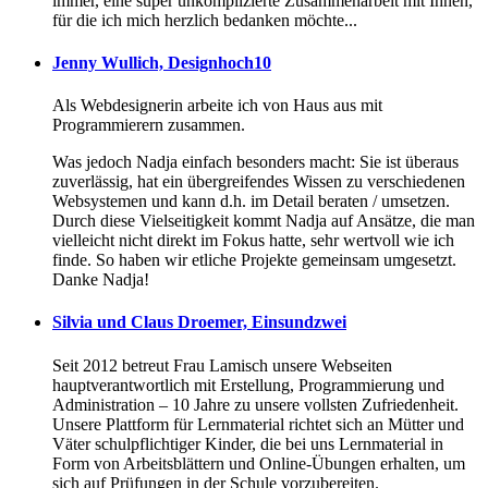
immer, eine super unkomplizierte Zusammenarbeit mit Ihnen,
für die ich mich herzlich bedanken möchte...
Jenny Wullich, Designhoch10
Als Webdesignerin arbeite ich von Haus aus mit
Programmierern zusammen.
Was jedoch Nadja einfach besonders macht: Sie ist überaus
zuverlässig, hat ein übergreifendes Wissen zu verschiedenen
Websystemen und kann d.h. im Detail beraten / umsetzen.
Durch diese Vielseitigkeit kommt Nadja auf Ansätze, die man
vielleicht nicht direkt im Fokus hatte, sehr wertvoll wie ich
finde. So haben wir etliche Projekte gemeinsam umgesetzt.
Danke Nadja!
Silvia und Claus Droemer, Einsundzwei
Seit 2012 betreut Frau Lamisch unsere Webseiten
hauptverantwortlich mit Erstellung, Programmierung und
Administration – 10 Jahre zu unsere vollsten Zufriedenheit.
Unsere Plattform für Lernmaterial richtet sich an Mütter und
Väter schulpflichtiger Kinder, die bei uns Lernmaterial in
Form von Arbeitsblättern und Online-Übungen erhalten, um
sich auf Prüfungen in der Schule vorzubereiten.