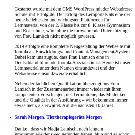
Gestartet wurde mit dem CMS WordPress mit der Webadresse
Schule-mit-Erfolg.de. Der Erfolg des Lernportals als eine der
heute beliebtesten und wichtigsten Plattformen für
Lernmaterial von der 2. Klasse bis zur 8. Klasse Gymnasium
und Realschule, wäre ohne die fortwährende Unterstützung
von Frau Lamisch nicht möglich gewesen.
2019 erfolgte eine komplette Neugestaltung der Webseite mit
Joomla als Entwicklungs- und Content-Management-System.
Dabei kam uns zugute, dass Frau Lamisch eine in
Deutschland führende Joomla-Spezialistin ist. Heute ist unser
Lernmaterial unter dem Namen einsundzwei und der
Webadresse einsundzwei.de erhältlich.
Neben der fachlichen Qualifikation überzeugt uns Frau
Lamisch in der Zusammenarbeit immer wieder mit Ihren
kompetenten Vorschlägen, der Termintreue, das Mitdenken
und die Qualität in der Ausführung – wir bekommen immer
etwas mehr, als erwartet. Auf die nächsten 10 Jahre!
Sarah Mergen, Tiertherapiegeräte Mergen
Danke , dass wir Nadja Lamisch, nach langem
Programmierleidensweg gefunden haben. Nun sind es schon